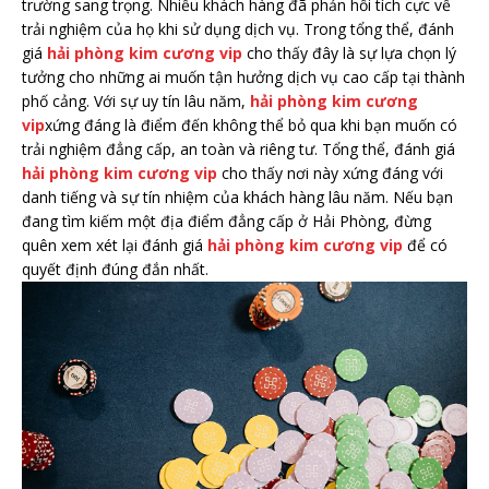
trường sang trọng. Nhiều khách hàng đã phản hồi tích cực về
trải nghiệm của họ khi sử dụng dịch vụ. Trong tổng thể, đánh
giá
hải phòng kim cương vip
cho thấy đây là sự lựa chọn lý
tưởng cho những ai muốn tận hưởng dịch vụ cao cấp tại thành
phố cảng. Với sự uy tín lâu năm,
hải phòng kim cương
vip
xứng đáng là điểm đến không thể bỏ qua khi bạn muốn có
trải nghiệm đẳng cấp, an toàn và riêng tư. Tổng thể, đánh giá
hải phòng kim cương vip
cho thấy nơi này xứng đáng với
danh tiếng và sự tín nhiệm của khách hàng lâu năm. Nếu bạn
đang tìm kiếm một địa điểm đẳng cấp ở Hải Phòng, đừng
quên xem xét lại đánh giá
hải phòng kim cương vip
để có
quyết định đúng đắn nhất.