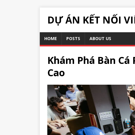
DỰ ÁN KẾT NỐI VI
HOME
POSTS
ABOUT US
Khám Phá Bàn Cá 
Cao