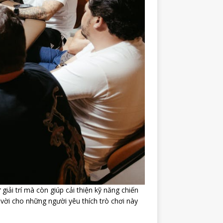
giải trí mà còn giúp cải thiện kỹ năng chiến
 vời cho những người yêu thích trò chơi này