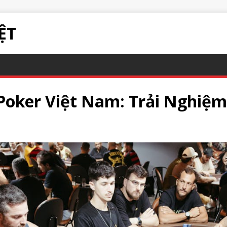
ỆT
Poker Việt Nam: Trải Nghiệ