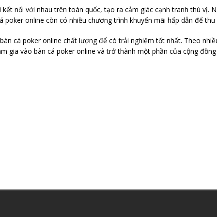
 kết nối với nhau trên toàn quốc, tạo ra cảm giác cạnh tranh thú vị. N
cá poker online còn có nhiều chương trình khuyến mãi hấp dẫn để thu 
n cá poker online chất lượng để có trải nghiệm tốt nhất. Theo nhiều
m gia vào bàn cá poker online và trở thành một phần của cộng đồng 