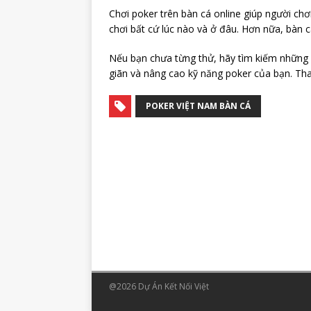
Chơi poker trên bàn cá online giúp người chơi
chơi bất cứ lúc nào và ở đâu. Hơn nữa, bàn 
Nếu bạn chưa từng thử, hãy tìm kiếm những bà
giãn và nâng cao kỹ năng poker của bạn. Tha
POKER VIỆT NAM BÀN CÁ
@2026 Dự Án Kết Nối Việt